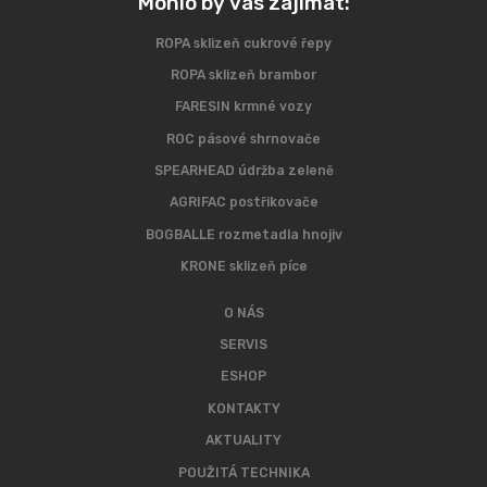
Mohlo by vás zajímat:
ROPA sklizeň cukrové řepy
ROPA sklizeň brambor
FARESIN krmné vozy
ROC pásové shrnovače
SPEARHEAD údržba zeleně
AGRIFAC postřikovače
BOGBALLE rozmetadla hnojiv
KRONE sklizeň píce
O NÁS
SERVIS
ESHOP
KONTAKTY
AKTUALITY
POUŽITÁ TECHNIKA