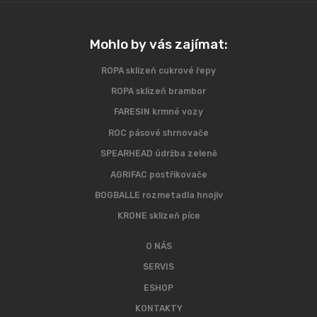
Mohlo by vás zajímat:
ROPA sklizeň cukrové řepy
ROPA sklizeň brambor
FARESIN krmné vozy
ROC pásové shrnovače
SPEARHEAD údržba zeleně
AGRIFAC postřikovače
BOGBALLE rozmetadla hnojiv
KRONE sklizeň píce
O NÁS
SERVIS
ESHOP
KONTAKTY