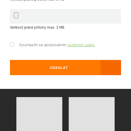
Velikost jedné přílohy max. 3 MB
Souhlasím
Souhlasím se zpracováním
osobních údajů
.
se
zpracováním
osobních
údajů
.
ODESLAT
Formulář
se
nepodařilo
odeslat.