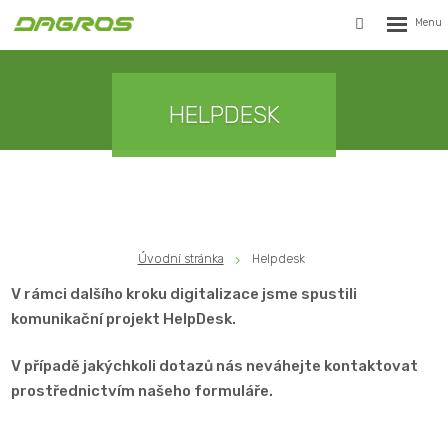
Rozbalen
Vyhledávání
menu
HELPDESK
Úvodní stránka
Helpdesk
V rámci dalšího kroku digitalizace jsme spustili
komunikační projekt HelpDesk.
V případě jakýchkoli dotazů nás neváhejte kontaktovat
prostřednictvím našeho formuláře.