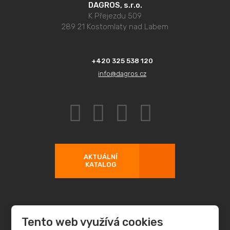
DAGROS, s.r.o.
K Přejezdu 509
289 21 Kostomlaty nad Labem
+420 325 538 120
info@dagros.cz
AKTUÁLNÍ
KATALOG
Tento web využívá cookies
© 2026 DAGROS, s.r.o. - všechna práva vyhrazena