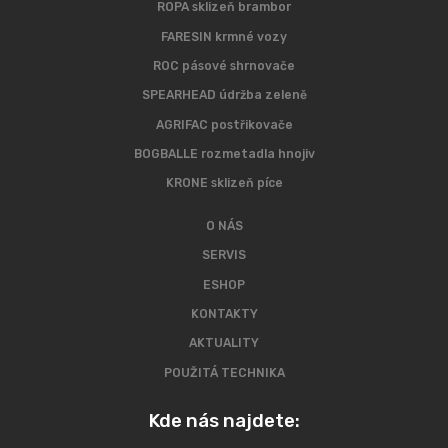
ROPA sklizeň brambor
FARESIN krmné vozy
ROC pásové shrnovače
SPEARHEAD údržba zeleně
AGRIFAC postřikovače
BOGBALLE rozmetadla hnojiv
KRONE sklizeň píce
O NÁS
SERVIS
ESHOP
KONTAKTY
AKTUALITY
POUŽITÁ TECHNIKA
Kde nás najdete: