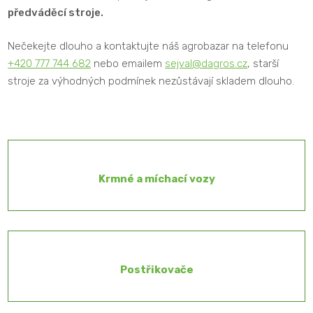
předváděcí stroje.
Nečekejte dlouho a kontaktujte náš agrobazar na telefonu
+420 777 744 682
nebo emailem
sejval@dagros.cz
, starší
stroje za výhodných podmínek nezůstávají skladem dlouho.
Krmné a míchací vozy
Postřikovače