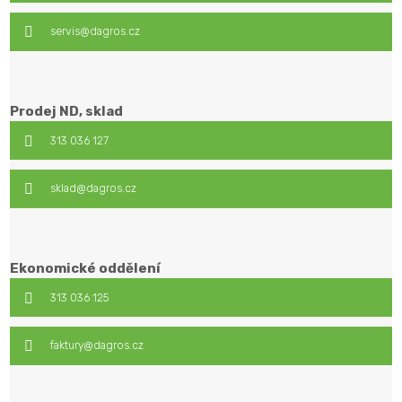
servis@dagros.cz
Prodej ND, sklad
313 036 127
sklad@dagros.cz
Ekonomické oddělení
313 036 125
faktury@dagros.cz