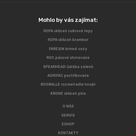
Mohlo by vás zajímat:
ROPA sklizeň cukrové řepy
ROPA sklizeň brambor
FARESIN krmné vozy
ROC pásové shrnovače
SPEARHEAD údržba zeleně
AGRIFAC postřikovače
BOGBALLE rozmetadla hnojiv
KRONE sklizeň píce
O NÁS
SERVIS
ESHOP
KONTAKTY