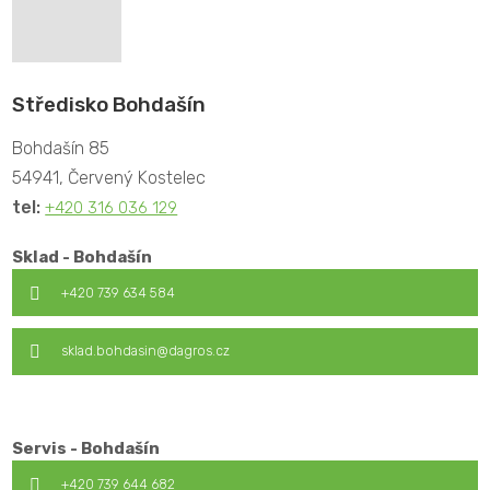
Středisko Bohdašín
Bohdašín 85
54941, Červený Kostelec
tel:
+420 316 036 129
Sklad - Bohdašín
+420 739 634 584
sklad.bohdasin@dagros.cz
Servis - Bohdašín
+420 739 644 682