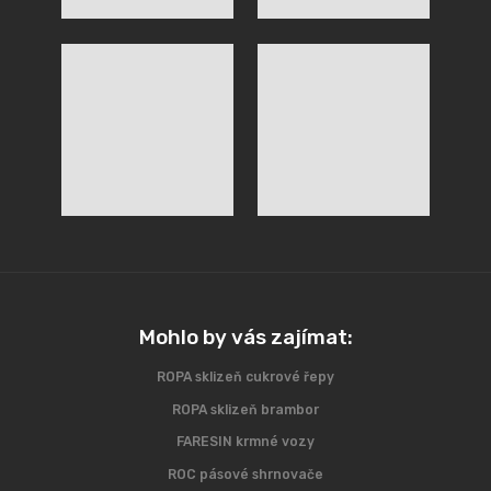
Mohlo by vás zajímat:
ROPA sklizeň cukrové řepy
ROPA sklizeň brambor
FARESIN krmné vozy
ROC pásové shrnovače