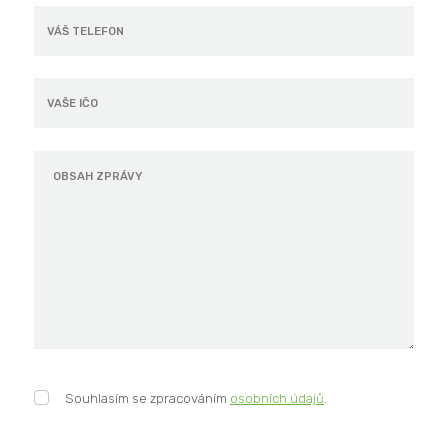
Souhlasím
Souhlasím se zpracováním
osobních údajů
.
se
zpracováním