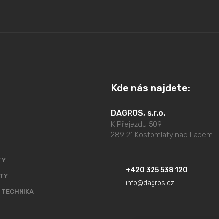
Kde nás najdete:
DAGROS, s.r.o.
K Přejezdu 509
289 21 Kostomlaty nad Labem
TY
+420 325 538 120
TY
info@dagros.cz
 TECHNIKA