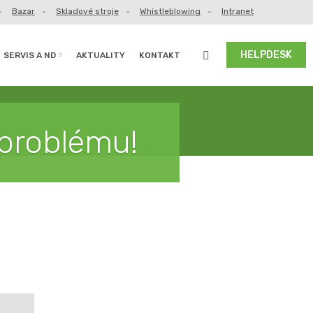
Bazar
Skladové stroje
Whistleblowing
Intranet
Vyhledávání
HELPDESK
SERVIS A ND
AKTUALITY
KONTAKT
 problému!