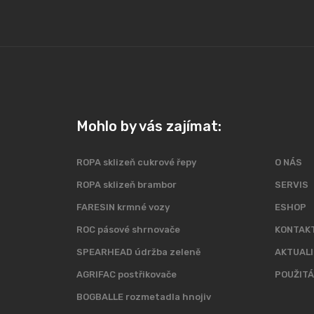
Mohlo by vás zajímat:
ROPA sklizeň cukrové řepy
O NÁS
ROPA sklizeň brambor
SERVIS
FARESIN krmné vozy
ESHOP
ROC pásové shrnovače
KONTAK
SPEARHEAD údržba zeleně
AKTUALI
AGRIFAC postřikovače
POUŽITÁ
BOGBALLE rozmetadla hnojiv