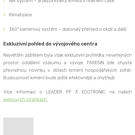
NIR systém – analýza kvality krmiva v reálném čase.
Klimatizace.
360° kamerový systém
– dokonalý přehled o okolí a další.
Exkluzivní pohled do vývojového centra
Největším zážitkem byla však exkluzivní prohlídka neveřejných
prostor oddělení výzkumu a vývoje. FARESIN zde chystá
převratnou novinku v oblasti krmení hospodářských zvířat.
Budoucnost krmení bude ještě efektivnější a chytřejší.
Více informací o LEADER PF 3 ECOTRONIC na našich
webových stránkách.