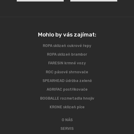
Mohlo by vás zajímat:
ROPA sklizeň cukrové řepy
ROPA sklizeň brambor
FARESIN krmné vozy
ROC pásové shrnovače
SPEARHEAD údržba zeleně
AGRIFAC postřikovače
BOGBALLE rozmetadla hnojiv
KRONE sklizeň píce
O NÁS
SERVIS