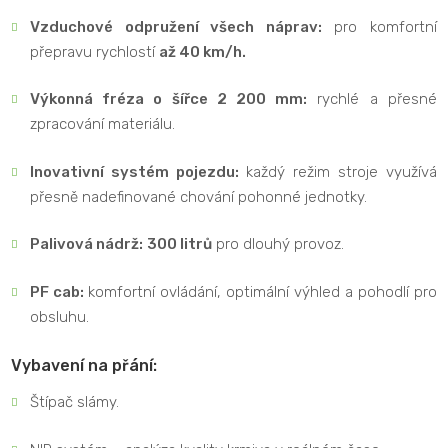
Vzduchové odpružení všech náprav:
pro komfortní
přepravu rychlostí
až 40 km/h.
Výkonná fréza o šířce 2 200 mm:
rychlé a přesné
zpracování materiálu.
Inovativní systém pojezdu:
každý režim stroje využívá
přesně nadefinované chování pohonné jednotky.
Palivová nádrž:
300 litrů
pro dlouhý provoz.
PF cab:
komfortní ovládání, optimální výhled a pohodlí pro
obsluhu.
Vybavení na přání:
Štípač slámy.