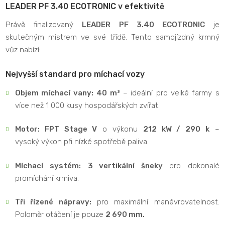
LEADER PF 3.40 ECOTRONIC v efektivitě
Právě finalizovaný
LEADER PF 3.40 ECOTRONIC
je
skutečným mistrem ve své třídě. Tento samojízdný krmný
vůz nabízí:
Nejvyšší standard pro míchací vozy
Objem míchací vany:
40 m³
– ideální pro velké farmy s
více než 1 000 kusy hospodářských zvířat.
Motor: FPT Stage V
o výkonu
212 kW / 290 k
–
vysoký výkon při nízké spotřebě paliva.
Míchací systém:
3 vertikální šneky
pro dokonalé
promíchání krmiva.
Tři řízené nápravy:
pro maximální manévrovatelnost.
Poloměr otáčení je pouze
2 690 mm.