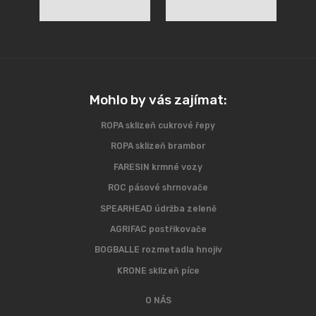
Mohlo by vás zajímat:
ROPA sklizeň cukrové řepy
ROPA sklizeň brambor
FARESIN krmné vozy
ROC pásové shrnovače
SPEARHEAD údržba zeleně
AGRIFAC postřikovače
BOGBALLE rozmetadla hnojiv
KRONE sklizeň píce
O NÁS