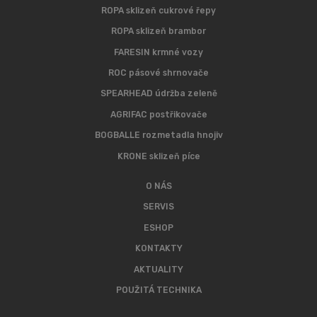
ROPA sklizeň cukrové řepy
ROPA sklizeň brambor
FARESIN krmné vozy
ROC pásové shrnovače
SPEARHEAD údržba zeleně
AGRIFAC postřikovače
BOGBALLE rozmetadla hnojiv
KRONE sklizeň píce
O NÁS
SERVIS
ESHOP
KONTAKTY
AKTUALITY
POUŽITÁ TECHNIKA