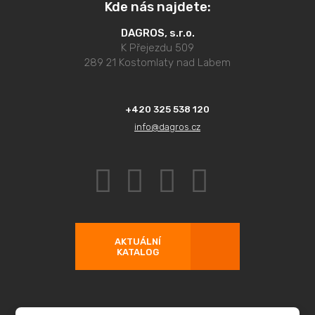
Kde nás najdete:
DAGROS, s.r.o.
K Přejezdu 509
289 21 Kostomlaty nad Labem
+420 325 538 120
info@dagros.cz
AKTUÁLNÍ
KATALOG