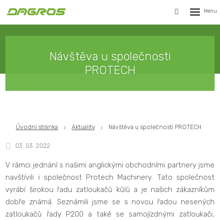
Rozbalen
Vyhledávání
menu
Návštěva u společnosti
PROTECH
Úvodní stránka
Aktuality
Návštěva u společnosti PROTECH
03. 03. 2022
V rámci jednání s našimi anglickými obchodními partnery jsme
navštívili i společnost Protech Machinery. Tato společnost
vyrábí širokou řadu zatloukačů kůlů a je našich zákazníkům
dobře známá. Seznámili jsme se s novou řadou nesených
zatloukačů řady P200 a také se samojízdnými zatloukači,