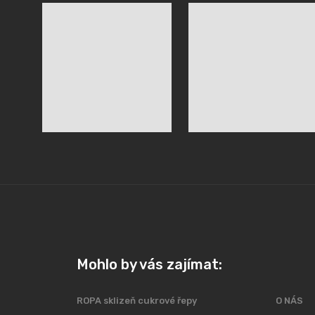
Mohlo by vás zajímat:
ROPA sklizeň cukrové řepy
O NÁS