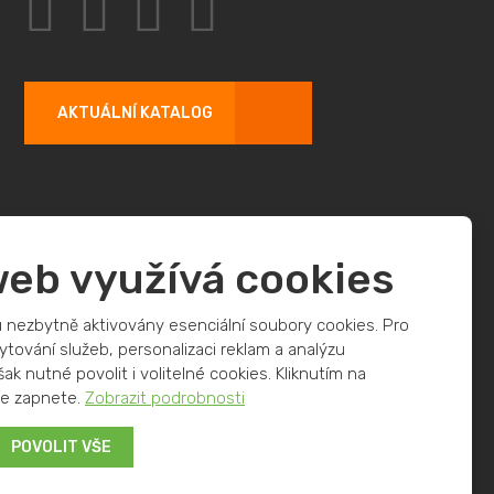
AKTUÁLNÍ KATALOG
web využívá cookies
 nezbytně aktivovány esenciální soubory cookies. Pro
ování služeb, personalizaci reklam a analýzu
ak nutné povolit i volitelné cookies. Kliknutím na
 je zapnete.
Zobrazit podrobnosti
ana osobních údajů
POVOLIT VŠE
podmínky
společnosti Google.