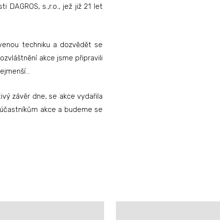
 DAGROS, s.,r.o., jež již 21 let
avenou techniku a dozvědět se
zvláštnění akce jsme připravili
 nejmenší…
ivý závěr dne, se akce vydařila
 i účastníkům akce a budeme se