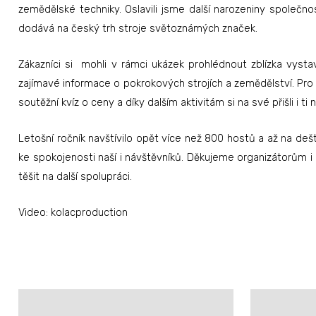
zemědělské techniky. Oslavili jsme další narozeniny společnosti
dodává na český trh stroje světoznámých značek.
Zákazníci si mohli v rámci ukázek prohlédnout zblízka vyst
zajímavé informace o pokrokových strojích a zemědělství. Pro o
soutěžní kvíz o ceny a díky dalším aktivitám si na své přišli i ti
Letošní ročník navštívilo opět více než 800 hostů a až na dešt
ke spokojenosti naší i návštěvníků. Děkujeme organizátorům
těšit na další spolupráci.
Video: kolacproduction