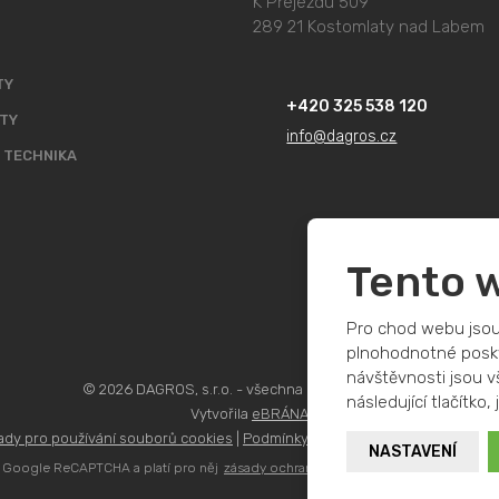
K Přejezdu 509
289 21 Kostomlaty nad Labem
TY
+420 325 538 120
TY
info@dagros.cz
 TECHNIKA
Tento 
Pro chod webu jsou
plnohodnotné poskyt
návštěvnosti jsou vš
© 2026 DAGROS, s.r.o. - všechna práva vyhrazena
následující tlačítko,
Vytvořila
eBRÁNA
ady pro používání souborů cookies
|
Podmínky použití
|
Bezpečnost a ochr
NASTAVENÍ
 Google ReCAPTCHA a platí pro něj
zásady ochrany osobních údajů
a
smluvní 