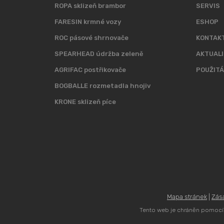
ROPA sklizeň brambor
SERVIS
FARESIN krmné vozy
ESHOP
ROC pásové shrnovače
KONTAK
SPEARHEAD údržba zeleně
AKTUALI
AGRIFAC postřikovače
POUŽITÁ
BOGBALLE rozmetadla hnojiv
KRONE sklizeň píce
Mapa stránek
|
Zás
Tento web je chráněn pomocí