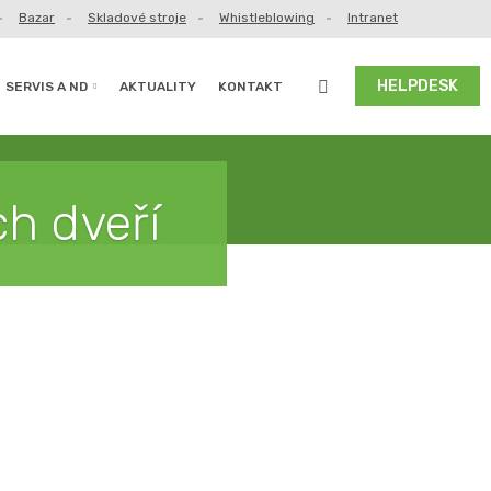
Bazar
Skladové stroje
Whistleblowing
Intranet
Vyhledávání
HELPDESK
SERVIS A ND
AKTUALITY
KONTAKT
h dveří