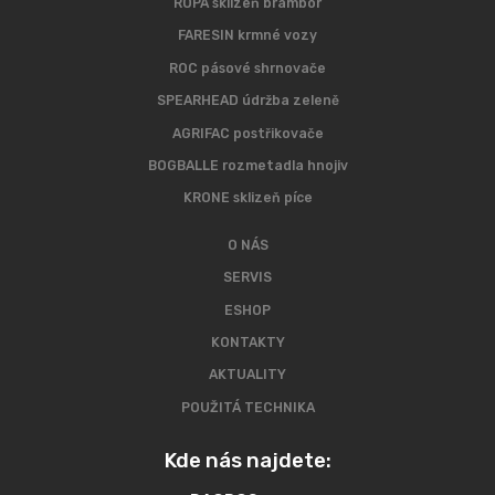
ROPA sklizeň brambor
FARESIN krmné vozy
ROC pásové shrnovače
SPEARHEAD údržba zeleně
AGRIFAC postřikovače
BOGBALLE rozmetadla hnojiv
KRONE sklizeň píce
O NÁS
SERVIS
ESHOP
KONTAKTY
AKTUALITY
POUŽITÁ TECHNIKA
Kde nás najdete: