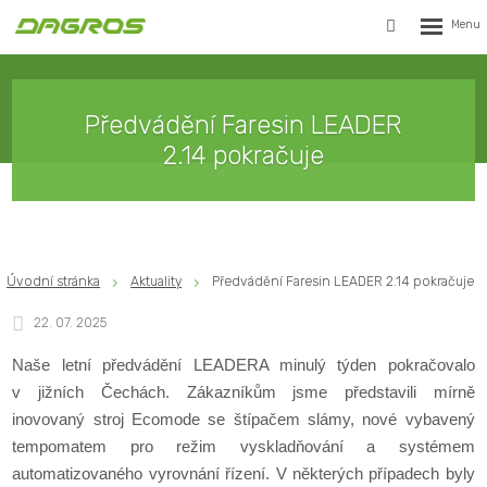
Rozbalen
Vyhledávání
menu
Předvádění Faresin LEADER
2.14 pokračuje
Úvodní stránka
Aktuality
Předvádění Faresin LEADER 2.14 pokračuje
22. 07. 2025
Naše letní předvádění LEADERA minulý týden pokračovalo
v jižních Čechách. Zákazníkům jsme představili mírně
inovovaný stroj Ecomode se štípačem slámy, nové vybavený
tempomatem pro režim vyskladňování a systémem
automatizovaného vyrovnání řízení. V některých případech byly