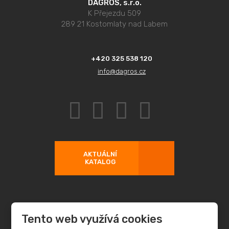
DAGROS, s.r.o.
K Přejezdu 509
289 21 Kostomlaty nad Labem
+420 325 538 120
info@dagros.cz
AKTUÁLNÍ
KATALOG
Tento web využívá cookies
© 2026 DAGROS, s.r.o. - všechna práva vyhrazena