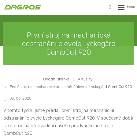
Rozbalen
Vyhledávání
menu
První stroj na mechanické
odstranění plevele Lyckegård
CombCut 920
Úvodní stránka
Aktuality
První stroj na mechanické odstranění plevele Lyckegård CombCut 920
03. 06. 2020
V tomto týdnu jsme předali první stroj na mechanické
odstranění plevele Lyckegård CombCut 920. V současné době
také probíhá předvádění našeho předváděcího stroje
CombCut 620.