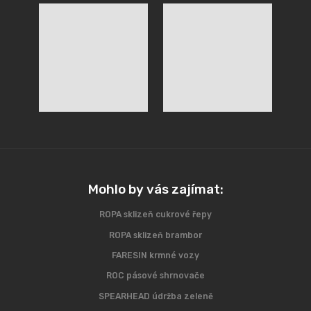
Mohlo by vás zajímat:
ROPA sklizeň cukrové řepy
ROPA sklizeň brambor
FARESIN krmné vozy
ROC pásové shrnovače
SPEARHEAD údržba zeleně