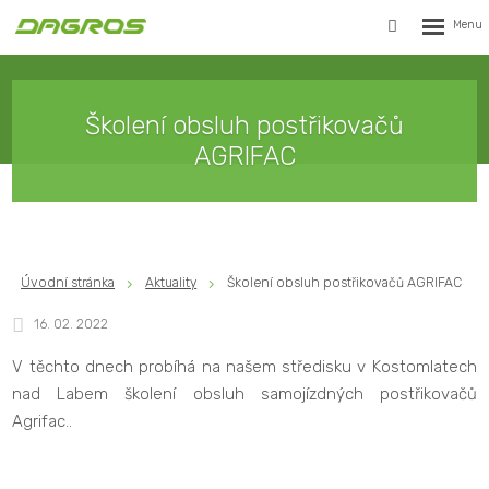
Rozbalen
Vyhledávání
menu
Školení obsluh postřikovačů
AGRIFAC
Úvodní stránka
Aktuality
Školení obsluh postřikovačů AGRIFAC
16. 02. 2022
V těchto dnech probíhá na našem středisku v Kostomlatech
nad Labem školení obsluh samojízdných postřikovačů
Agrifac..