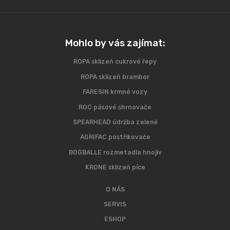
Mohlo by vás zajímat:
ROPA sklizeň cukrové řepy
ROPA sklizeň brambor
FARESIN krmné vozy
ROC pásové shrnovače
SPEARHEAD údržba zeleně
AGRIFAC postřikovače
BOGBALLE rozmetadla hnojiv
KRONE sklizeň píce
O NÁS
SERVIS
ESHOP