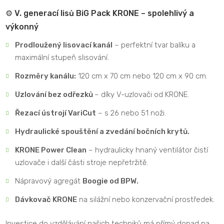
⚙️ V. generací lisů BiG Pack KRONE – spolehlivý a
výkonný
Prodloužený lisovací kanál
– perfektní tvar balíku a
maximální stupeň slisování.
Rozměry kanálu:
120 cm x 70 cm nebo 120 cm x 90 cm.
Uzlování bez odřezků
– díky V-uzlovači od KRONE.
Řezací ústrojí VariCut
– s 26 nebo 51 noži.
Hydraulické spouštění a zvedání bočních krytů.
KRONE Power Clean
– hydraulicky hnaný ventilátor čistí
uzlovače i další části stroje nepřetržitě.
Nápravový agregát
Boogie od BPW.
Dávkovač KRONE
na silážní nebo konzervační prostředek.
Investice do vzdělávání našich techniků má přímý dopad na