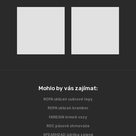
Mohlo by vás zajímat:
ROPA sklizeň cukrové řepy
ROPA sklizeň brambor
FARESIN krmné vozy
ROC pásové shrnovače
SPEARHEAD údržba zeleně