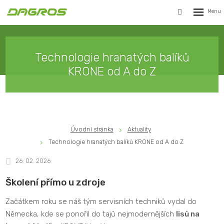
Rozbalen
Vyhledávání
menu
Technologie hranatých balíků
KRONE od A do Z
Úvodní stránka
Aktuality
Technologie hranatých balíků KRONE od A do Z
26. 02. 2026
Školení přímo u zdroje
Začátkem roku se náš tým servisních techniků vydal do
Německa, kde se ponořil do tajů nejmodernějších
lisů na