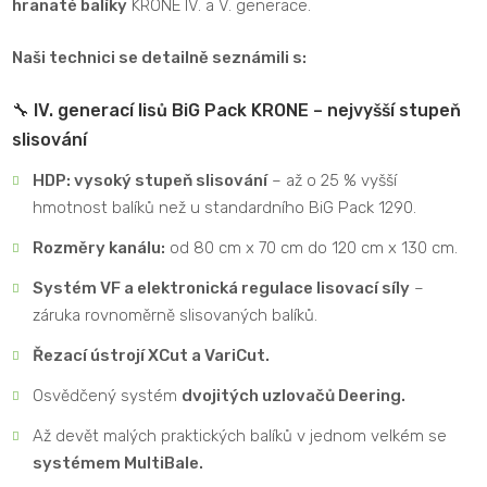
hranaté balíky
KRONE IV. a V. generace.
Naši technici se detailně seznámili s:
🔧 IV. generací lisů BiG Pack KRONE – nejvyšší stupeň
slisování
HDP: vysoký stupeň slisování
– až o 25 % vyšší
hmotnost balíků než u standardního BiG Pack 1290.
Rozměry kanálu:
od 80 cm x 70 cm do 120 cm x 130 cm.
Systém VF a elektronická regulace lisovací síly
–
záruka rovnoměrně slisovaných balíků.
Řezací ústrojí XCut a VariCut.
Osvědčený systém
dvojitých uzlovačů Deering.
Až devět malých praktických balíků v jednom velkém se
systémem MultiBale.