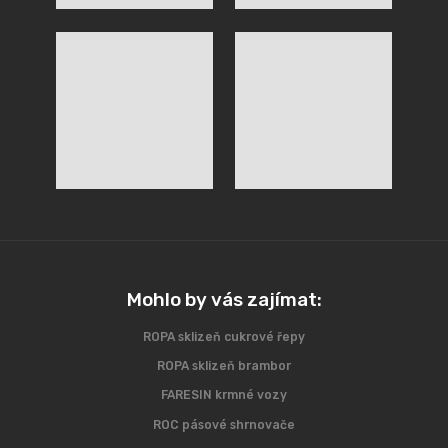
Mohlo by vás zajímat:
ROPA sklizeň cukrové řepy
ROPA sklizeň brambor
FARESIN krmné vozy
ROC pásové shrnovače