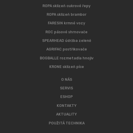
ROPA sklizeň cukrové řepy
ROPA sklizeň brambor
FARESIN krmné vozy
ROC pásové shrnovače
SPEARHEAD údržba zeleně
AGRIFAC postřikovače
BOGBALLE rozmetadla hnojiv
KRONE sklizeň píce
O NÁS
SERVIS
ESHOP
KONTAKTY
AKTUALITY
POUŽITÁ TECHNIKA