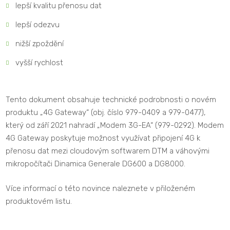
lepší kvalitu přenosu dat
lepší odezvu
nižší zpoždění
vyšší rychlost
Tento dokument obsahuje technické podrobnosti o novém
produktu „4G Gateway“ (obj. číslo 979-0409 a 979-0477),
který od září 2021 nahradí „Modem 3G-EA“ (979-0292). Modem
4G Gateway poskytuje možnost využívat připojení 4G k
přenosu dat mezi cloudovým softwarem DTM a váhovými
mikropočítači Dinamica Generale DG600 a DG8000.
Více informací o této novince naleznete v přiloženém
produktovém listu.