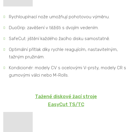
Rychloupínací nože umožňují pohotovou výměnu.
DuoGrip: zavěšení v těžišti s dvojím vedením.
SafeCut: jištění každého žacího disku samostatně.
Optimální přítlak díky rychle reagujícím, nastavitelným,
tažným pružinám.
Kondicionér: modely CV s ocelovými V-prsty, modely CR s
gumovými válci nebo M-Rolls.
Tažené diskové žací stroje
EasyCut TS/TC