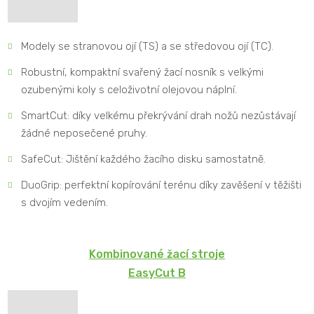
Modely se stranovou ojí (TS) a se středovou ojí (TC).
Robustní, kompaktní svařený žací nosník s velkými
ozubenými koly s celoživotní olejovou náplní.
SmartCut: díky velkému překrývání drah nožů nezůstávají
žádné neposečené pruhy.
SafeCut: Jištění každého žacího disku samostatně.
DuoGrip: perfektní kopírování terénu díky zavěšení v těžišti
s dvojím vedením.
Kombinované žací stroje
EasyCut B