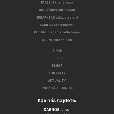
FARESIN krmné vozy
ROC pásové shrnovače
SPEARHEAD údržba zeleně
AGRIFAC postřikovače
BOGBALLE rozmetadla hnojiv
KRONE sklizeň píce
O NÁS
SERVIS
ESHOP
KONTAKTY
AKTUALITY
POUŽITÁ TECHNIKA
Kde nás najdete:
DAGROS, s.r.o.