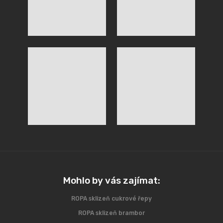
Mohlo by vás zajímat:
ROPA sklizeň cukrové řepy
ROPA sklizeň brambor