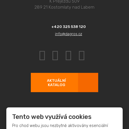
K Přejezdu 509
289 21 Kostomlaty nad Labem
+420 325 538 120
info@dagros.cz
AKTUÁLNÍ
KATALOG
Tento web využívá cookies
© 2026 DAGROS, s.r.o. - všechna práva vyhrazena
Pro chod webu jsou nezbytně aktivovány esenciální
Vytvořila
eBRÁNA