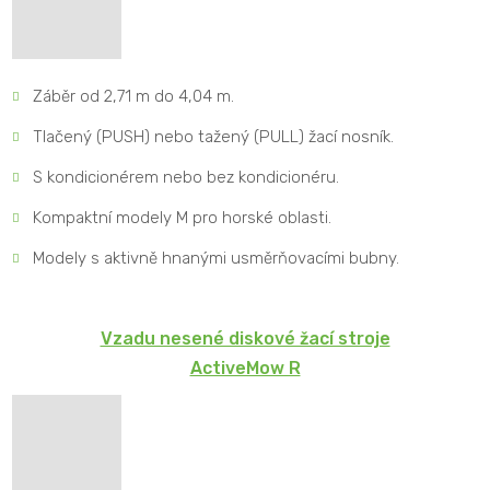
Záběr od 2,71 m do 4,04 m.
Tlačený (PUSH) nebo tažený (PULL) žací nosník.
S kondicionérem nebo bez kondicionéru.
Kompaktní modely M pro horské oblasti.
Modely s aktivně hnanými usměrňovacími bubny.
Vzadu nesené diskové žací stroje
ActiveMow R