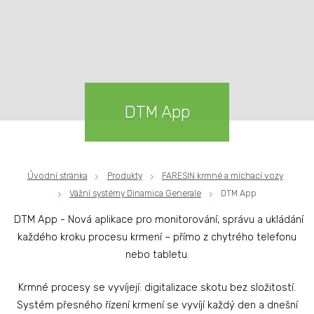
DTM App
Úvodní stránka
Produkty
FARESIN krmné a míchací vozy
Vážní systémy Dinamica Generale
DTM App
DTM App - Nová aplikace pro monitorování, správu a ukládání
každého kroku procesu krmení – přímo z chytrého telefonu
nebo tabletu.
Krmné procesy se vyvíjejí: digitalizace skotu bez složitostí.
Systém přesného řízení krmení se vyvíjí každý den a dnešní