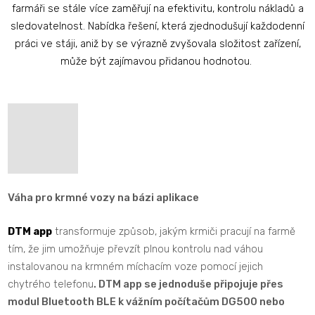
farmáři se stále více zaměřují na efektivitu, kontrolu nákladů a
sledovatelnost. Nabídka řešení, která zjednodušují každodenní
práci ve stáji, aniž by se výrazně zvyšovala složitost zařízení,
může být zajímavou přidanou hodnotou.
Váha pro krmné vozy na bázi aplikace
DTM app
transformuje způsob, jakým krmiči pracují na farmě
tím, že jim umožňuje převzít plnou kontrolu nad váhou
instalovanou na krmném míchacím voze pomocí jejich
chytrého telefonu
. DTM app se jednoduše připojuje přes
modul Bluetooth BLE k vážním počítačům DG500 nebo