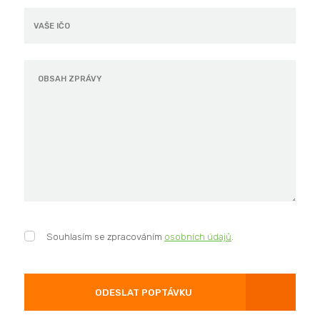
Souhlasím
Souhlasím se zpracováním
osobních údajů
.
se
zpracováním
osobních
údajů
.
ODESLAT POPTÁVKU