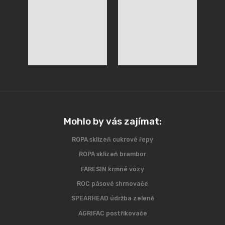
Mohlo by vás zajímat:
ROPA sklizeň cukrové řepy
ROPA sklizeň brambor
FARESIN krmné vozy
ROC pásové shrnovače
SPEARHEAD údržba zeleně
AGRIFAC postřikovače