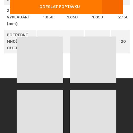
údajů
.
ODESLAT POPTÁVKU
ZDVIH PŘI
VYKLÁDÁNÍ
1.850
1.850
1.850
2.150
Formulář
(mm):
se
POTŘEBNÉ
nepodařilo
MNOŽSTVÍ
15
15
16,5
20
odeslat.
OLEJE (l):