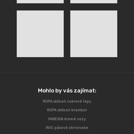
Mohlo by vás zajímat:
ROPA sklizeň cukrové řepy
ROPA sklizeň brambor
FARESIN krmné vozy
ROC pásové shrnovače