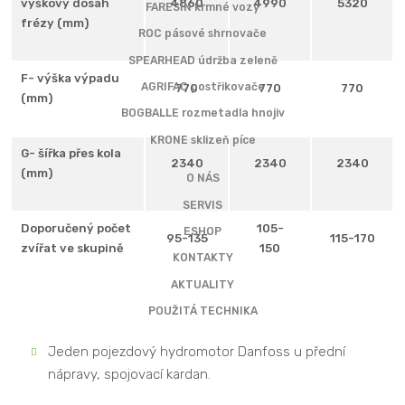
výškový dosah
4860
4990
5320
FARESIN krmné vozy
frézy (mm)
ROC pásové shrnovače
SPEARHEAD údržba zeleně
F- výška výpadu
AGRIFAC postřikovače
770
770
770
(mm)
BOGBALLE rozmetadla hnojiv
Verze ECOMIX
KRONE sklizeň píce
Režim ECOMIX snižuje otáčky spalovacího motoru při
G- šířka přes kola
2340
2340
2340
(mm)
sníženém zatížení během frézování a míchání z 2300 na 1500
O NÁS
min-1, čímž lze během těchto operací dosáhnout úspory
SERVIS
paliva až 20%.
Doporučený počet
105-
ESHOP
95-135
115-170
zvířat ve skupině
150
KONTAKTY
Nápravy Carraro 26.25, každá s únosností 12t při 30
km/h, brzdy v olejové lázni v přední nápravě,
AKTUALITY
samosvorný uzávěr diferenciálu přední nápravy.
POUŽITÁ TECHNIKA
Jeden pojezdový hydromotor Danfoss u přední
Kde nás najdete:
nápravy, spojovací kardan.
DAGROS, s.r.o.