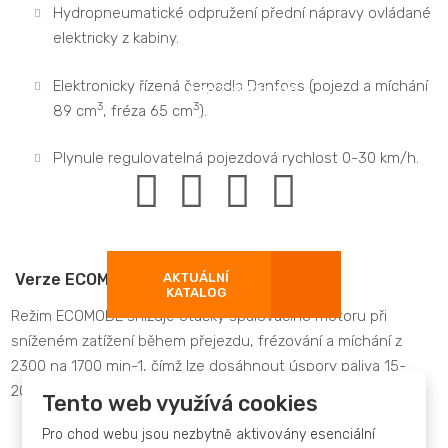
K Přejezdu 509
Hydropneumatické odpružení přední nápravy ovládané
289 21 Kostomlaty nad Labem
elektricky z kabiny.
Elektronicky řízená čerpadla Danfoss (pojezd a míchání
+420 325 538 120
3
3
89 cm
, fréza 65 cm
).
info@dagros.cz
Plynule regulovatelná pojezdová rychlost 0-30 km/h.
AKTUÁLNÍ
Verze ECOMODE
KATALOG
Režim ECOMODE snižuje otáčky spalovacího motoru při
sníženém zatížení během přejezdu, frézování a míchání z
2300 na 1700 min-1, čímž lze dosáhnout úspory paliva 15-
20%.
Tento web využívá cookies
© 2026 DAGROS, s.r.o. - všechna práva vyhrazena
Pro chod webu jsou nezbytně aktivovány esenciální
Nápravy Carraro 26.32 Heavy Duty, každá s únosností
Vytvořila
eBRÁNA