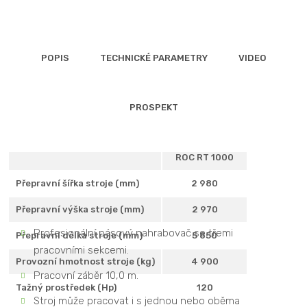
POPIS
TECHNICKÉ PARAMETRY
VIDEO
PROSPEKT
ROC RT 1000
Přepravní šířka stroje (mm)
2 980
Přednosti modelu ROC RT 1000
Přepravní výška stroje (mm)
2 970
Profesionální pásový nahrabovač se třemi
Přepravní délka stroje (mm)
5 850
pracovními sekcemi.
Provozní hmotnost stroje (kg)
4 900
Pracovní záběr 10,0 m.
Tažný prostředek (Hp)
120
Stroj může pracovat i s jednou nebo oběma