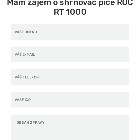
Mám zájem o shrnovač píce ROC
RT 1000