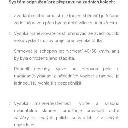
Systém odpružení pro přepravu na zadních kolech:
Zvedání celého rámu stroje (nejen sběračů) je řešeno
zadní nápravou přes hydraulické válce s odpružením.
Vysoká manévrovatelnost: shrnovač lze zvednout do
velké výšky 1 m, aby přejel přes vysoké řádky.
Shrnovač je schopen jet rychlostí 40/50 km/h, aniž
by byla ohrožena jeho stabilita.
Pohodlí obsluhy: vjezd na nerovná pole a
nakládání/vykládání z nákladních vozidel s rampou je
jednodušší, rychlejší a bezpečnější.
Vysoká manévrovatelnost: rychlé a snadno
ovladatelné sloučení umožňuje provádět ostré
zatáčky na malých polích, souvratích a v úzkých
nájezdech.