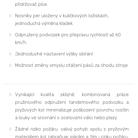
přidržovač píce.
Nosníky per uloženy v kuličkových ložiskách,
jednoduchá výměna kladek.
Odpružený podvozek pro přepravu rychlostí až 60
km/h.
Jednoduché nastavení výšky sbírání.
Možnost změny smyslu otáčení pásů za chodu stroje.
Vynikající kvalita sklizně: kombinovaná práce
pružinového odpružení tandemového podvozku a
pryžových kol minimalizuje poškození povrchu rostlin
a louky ve srovnání s ocelovými válci nebo plazy.
Žádné riziko požáru: valivý pohyb spolu s pryžovým
materiálem kol zabraňuje jiskrám a tím i riziku požáru,