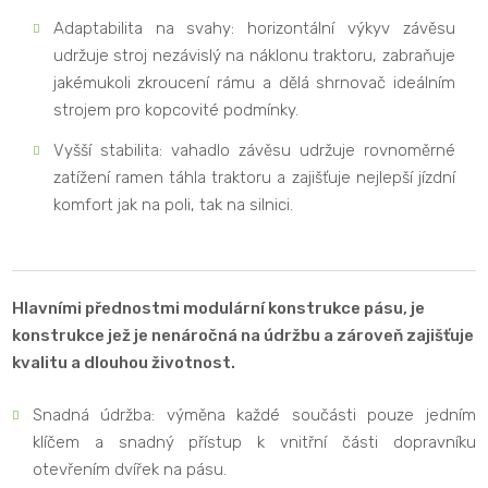
Adaptabilita na svahy: horizontální výkyv závěsu
udržuje stroj nezávislý na náklonu traktoru, zabraňuje
jakémukoli zkroucení rámu a dělá shrnovač ideálním
strojem pro kopcovité podmínky.
Vyšší stabilita: vahadlo závěsu udržuje rovnoměrné
zatížení ramen táhla traktoru a zajišťuje nejlepší jízdní
komfort jak na poli, tak na silnici.
Hlavními přednostmi modulární konstrukce pásu, je
konstrukce jež je nenáročná na údržbu a zároveň zajišťuje
kvalitu a dlouhou životnost.
Snadná údržba: výměna každé součásti pouze jedním
klíčem a snadný přístup k vnitřní části dopravníku
otevřením dvířek na pásu.