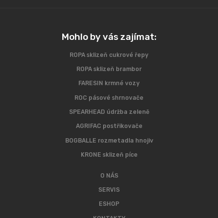
Mohlo by vás zajímat:
ROPA sklizeň cukrové řepy
ROPA sklizeň brambor
FARESIN krmné vozy
ROC pásové shrnovače
SPEARHEAD údržba zeleně
AGRIFAC postřikovače
BOGBALLE rozmetadla hnojiv
KRONE sklizeň píce
O NÁS
SERVIS
ESHOP