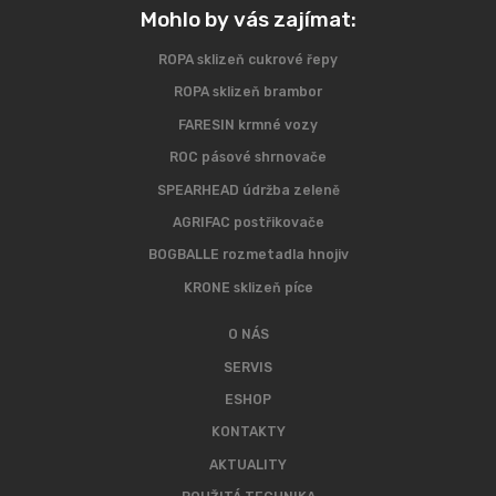
Mohlo by vás zajímat:
ROPA sklizeň cukrové řepy
ROPA sklizeň brambor
FARESIN krmné vozy
ROC pásové shrnovače
SPEARHEAD údržba zeleně
AGRIFAC postřikovače
BOGBALLE rozmetadla hnojiv
KRONE sklizeň píce
O NÁS
SERVIS
ESHOP
KONTAKTY
AKTUALITY