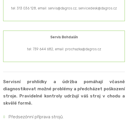
tel: 313 036 128, email: servis@dagros.cz, servicedesk@dagros.cz
Servis Bohdašín
tel: 739 644 682, email: prochazka@dagros.cz
Servisní prohlídky a údržba pomáhají včasně
diagnostikovat možné problémy a předcházet poškození
stroje. Pravidelné kontroly udržují váš stroj v chodu a
skvělé formě.
Předsezónní příprava strojů.