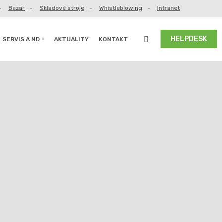
Bazar
Skladové stroje
Whistleblowing
Intranet
Vyhledávání
HELPDESK
SERVIS A ND
AKTUALITY
KONTAKT