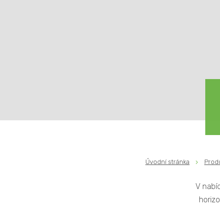
Úvodní stránka
Prod
V nabí
horiz