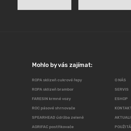
Mohlo by vás zajímat:
ROPA sklizeň cukrové řepy
O NÁS
ROPA sklizeň brambor
SERVIS
FARESIN krmné vozy
ESHOP
ROC pásové shrnovače
KONTAK
SPEARHEAD údržba zeleně
AKTUALI
AGRIFAC postřikovače
POUŽITÁ