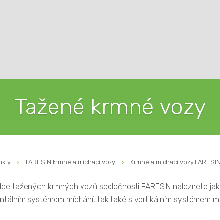
Tažené krmné vozy
ukty
FARESIN krmné a míchací vozy
Krmné a míchací vozy FARESI
dce tažených krmných vozů společnosti FARESIN naleznete jak
ontálním systémem míchání, tak také s vertikálním systémem mí