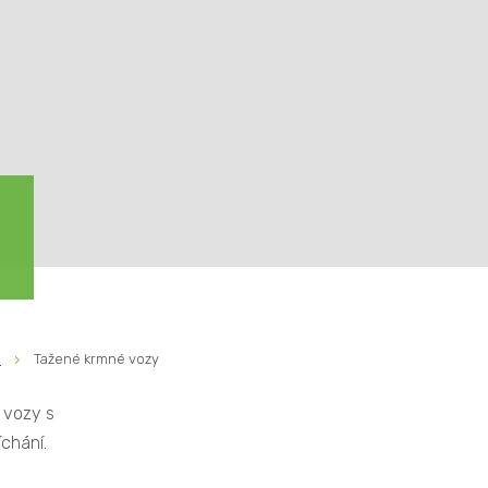
N
Tažené krmné vozy
 vozy s
chání.