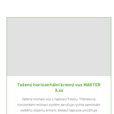
Tažený horizontální krmný vůz MASTER
3.xx
Tažený míchací vůz s nabírací frézou. Tříšnekový
horizontální míchací systém zaručuje rychlé zamíchání
velkého objemu krmení, klekací náprava umožňuje