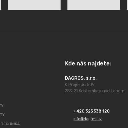
Kde nás najdete:
DAGROS, s.r.o.
K Přejezdu 509
289 21 Kostomlaty nad Labem
TY
+420 325 538 120
TY
info@dagros.cz
 TECHNIKA