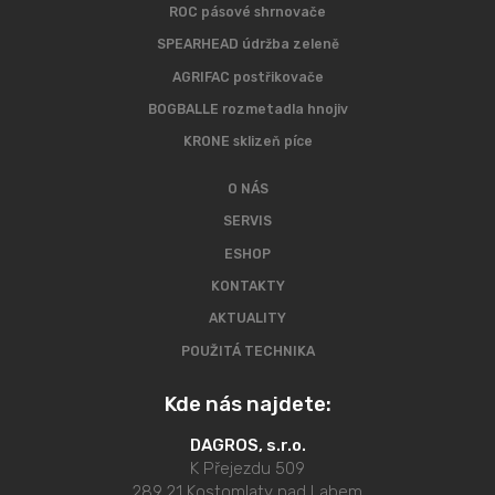
ROC pásové shrnovače
SPEARHEAD údržba zeleně
AGRIFAC postřikovače
BOGBALLE rozmetadla hnojiv
KRONE sklizeň píce
O NÁS
SERVIS
ESHOP
KONTAKTY
AKTUALITY
POUŽITÁ TECHNIKA
Kde nás najdete:
DAGROS, s.r.o.
K Přejezdu 509
289 21 Kostomlaty nad Labem