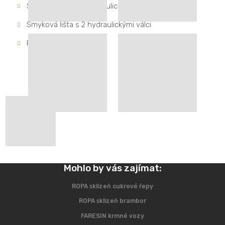
Smyková lišta s 1 hydraulickým válcem
Smyková lišta s 2 hydraulickými válci
Rovnací vidlice
Mohlo by vás zajímat:
ROPA sklizeň cukrové řepy
ROPA sklizeň brambor
FARESIN krmné vozy