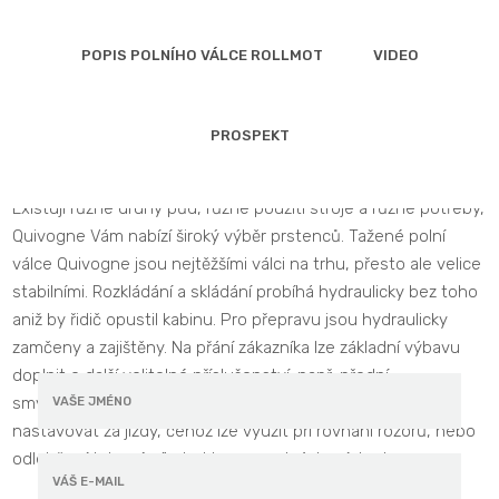
POPIS POLNÍHO VÁLCE ROLLMOT
VIDEO
PROSPEKT
Existují různé druhy půd, různé použití stroje a různé potřeby,
Quivogne Vám nabízí široký výběr prstenců. Tažené polní
válce Quivogne jsou nejtěžšími válci na trhu, přesto ale velice
Mám zájem o tažené polní válce
stabilními. Rozkládání a skládání probíhá hydraulicky bez toho
aniž by řidič opustil kabinu. Pro přepravu jsou hydraulicky
ROLLMOT
zamčeny a zajištěny. Na přání zákazníka lze základní výbavu
doplnit o další volitelné příslušenství: např. přední
smykovou lištu (volitelná). Toto zařízení lze hydraulicky
nastavovat za jízdy, čehož lze využít při rovnání rozorů, nebo
odlehčení tahové síle traktoru v mokrých místech.